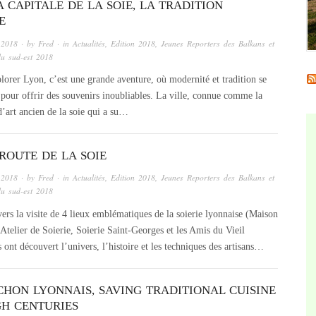
 CAPITALE DE LA SOIE, LA TRADITION
E
 2018
· by
Fred
· in
Actualités
,
Edition 2018
,
Jeunes Reporters des Balkans et
du sud-est 2018
rer Lyon, c’est une grande aventure, où modernité et tradition se
 pour offrir des souvenirs inoubliables. La ville, connue comme la
 d’art ancien de la soie qui a su…
ROUTE DE LA SOIE
 2018
· by
Fred
· in
Actualités
,
Edition 2018
,
Jeunes Reporters des Balkans et
du sud-est 2018
ers la visite de 4 lieux emblématiques de la soierie lyonnaise (Maison
 Atelier de Soierie, Soierie Saint-Georges et les Amis du Vieil
ont découvert l’univers, l’histoire et les techniques des artisans…
CHON LYONNAIS, SAVING TRADITIONAL CUISINE
H CENTURIES