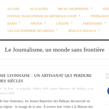
ACCUEIL
ACTUALITÉS
48H DU SMARTPHONE
FES
FESTIVAL FRANCOPHONE DU REPORTAGE COURT
ITINÉRANCE
RADIO
PHOTOS
L’ÉQUIPE
PARTENAIRES
VILLAGE ÉPHÉMÈRE DES MÉDIAS
RÉSEAUX SOCIAUX
Le Journalisme, un monde sans frontière
RIE LYONNAISE : UN ARTISANAT QUI PERDURE
S
S
DES SIÈCLES
9
· by
Fred
· in
Actualités
,
Edition 2018
,
Jeunes Reporters des Balkans et de
sud-est 2018
e leur itinérance, les Jeunes Reporters des Balkans découvrent un
sa région : le tissage de la soie. À travers leur visite à la Maison des