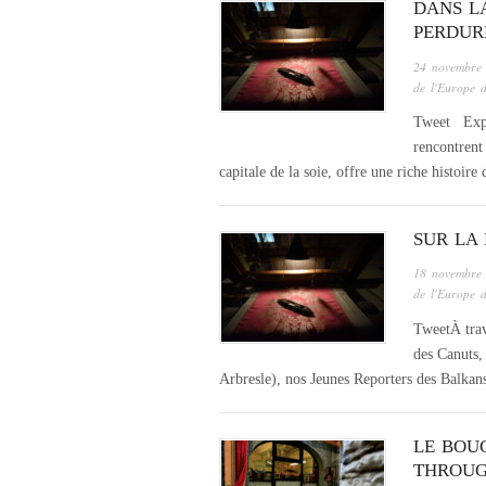
DANS LA
PERDUR
24 novembre
de l'Europe 
Tweet Explo
rencontrent
capitale de la soie, offre une riche histoire
SUR LA 
18 novembre
de l'Europe 
TweetÀ trav
des Canuts,
Arbresle), nos Jeunes Reporters des Balkans 
LE BOU
THROUG