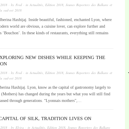
 2018
· by
Fred
· in
Actualités
,
Edition 2018
,
Jeunes Reporters des Balkans et
du sud-est 2018
berina Haxhijaj. Inside beautiful, fashioned, enchanted Lyon, where
odern world are obvious, a cuisine lover, can explore further and
s ‘Bouchon’. In these kinds of restaurants, everything still remains
EXPLORING NEW DISHES WHILE KEEPING THE
ION
 2018
· by
Fred
· in
Actualités
,
Edition 2018
,
Jeunes Reporters des Balkans et
du sud-est 2018
erina Haxhijaj. Lyon, know as the capital of gastronomy largely to
 (Mothers) has changed during the years but what you will still find
n passed through generations. “Lyonnais mothers”,…
CAPITAL OF SILK, TRADITION LIVES ON
 2018
· by
Elvira
· in
Actualités
,
Edition 2018
,
Jeunes Reporters des Balkans