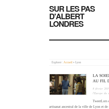
SUR LES PAS
D'ALBERT
LONDRES
Explorer :
Accueil
»
Lyon
LA SOIE
AU FIL 
8 février 201
l'Europe du 
TweetLors d
artisanat ancestral de la ville de Lyon et de 