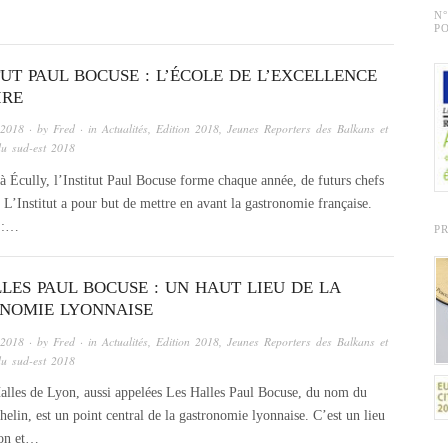
N
PO
TUT PAUL BOCUSE : L’ÉCOLE DE L’EXCELLENCE
IRE
 2018
· by
Fred
· in
Actualités
,
Edition 2018
,
Jeunes Reporters des Balkans et
du sud-est 2018
à Écully, l’Institut Paul Bocuse forme chaque année, de futurs chefs
 L’Institut a pour but de mettre en avant la gastronomie française.
t :…
P
LES PAUL BOCUSE : UN HAUT LIEU DE LA
NOMIE LYONNAISE
 2018
· by
Fred
· in
Actualités
,
Edition 2018
,
Jeunes Reporters des Balkans et
du sud-est 2018
lles de Lyon, aussi appelées Les Halles Paul Bocuse, du nom du
elin, est un point central de la gastronomie lyonnaise. C’est un lieu
ion et…