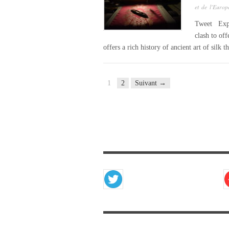
et de l'Euro
Tweet Explo
clash to of
offers a rich history of ancient art of silk 
1
2
Suivant →