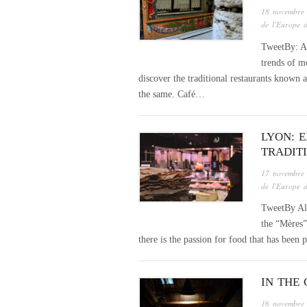
18 novembre
de l'Europe 
TweetBy: Al
trends of m
discover the traditional restaurants known a
the same. Café…
LYON: 
TRADIT
17 novembre
de l'Europe 
TweetBy Alb
the “Mères”
there is the passion for food that has bee
IN THE 
16 novembre