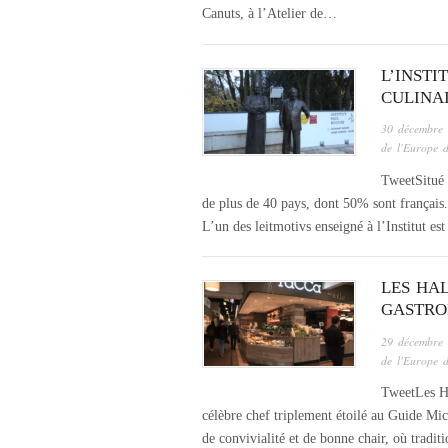
Canuts, à l’Atelier de…
L’INSTI
CULINA
30 décembre
de l'Europe 
TweetSitué 
de plus de 40 pays, dont 50% sont français.
L’un des leitmotivs enseigné à l’Institut es
LES HAL
GASTRO
29 décembre
de l'Europe 
TweetLes Ha
célèbre chef triplement étoilé au Guide Mich
de convivialité et de bonne chair, où tradit