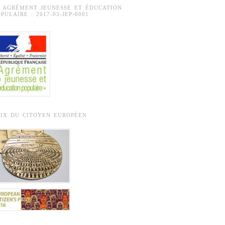
° AGRÉMENT JEUNESSE ET ÉDUCATION
PULAIRE : 2017-03-JEP-0001
RIX DU CITOYEN EUROPÉEN