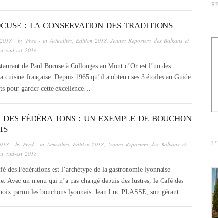
R
OCUSE : LA CONSERVATION DES TRADITIONS
 2018
· by
Fred
· in
Actualités
,
Edition 2018
,
Jeunes Reporters des Balkans et
du sud-est 2018
taurant de Paul Bocuse à Collonges au Mont d’Or est l’un des
la cuisine française. Depuis 1965 qu’il a obtenu ses 3 étoiles au Guide
nts pour garder cette excellence…
É DES FÉDÉRATIONS : UN EXEMPLE DE BOUCHON
IS
L
2018
· by
Fred
· in
Actualités
,
Edition 2018
,
Jeunes Reporters des Balkans et
du sud-est 2018
é des Fédérations est l’archétype de la gastronomie lyonnaise
lle. Avec un menu qui n’a pas changé depuis des lustres, le Café des
de choix parmi les bouchons lyonnais. Jean Luc PLASSE, son gérant…