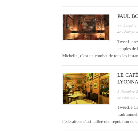
PAUL B
17 décembre
de l'Europe 
TweetLe res
temples de 
Michelin, c’est un combat de tous les insta
LE CAF
LYONNA
5 décembre 
de l'Europe 
TweetLe Caf
traditionne
Fédérations s’est taillée une réputation 