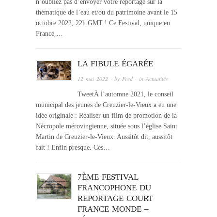
n’oubliez pas d’envoyer votre reportage sur la
thématique de l’eau et/ou du patrimoine avant le 15
octobre 2022, 22h GMT ! Ce Festival, unique en
France,…
LA FIBULE ÉGARÉE
12 mai 2022
· by
Fred
· in
Actualités
TweetÀ l’automne 2021, le conseil
municipal des jeunes de Creuzier-le-Vieux a eu une
idée originale : Réaliser un film de promotion de la
Nécropole mérovingienne, située sous l’église Saint
Martin de Creuzier-le-Vieux. Aussitôt dit, aussitôt
fait ! Enfin presque. Ces…
7ÈME FESTIVAL
FRANCOPHONE DU
REPORTAGE COURT
FRANCE MONDE –