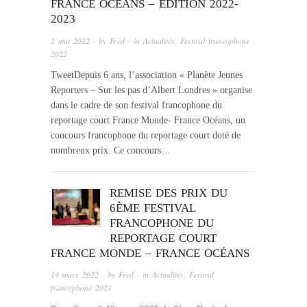
FRANCE OCÉANS – EDITION 2022-
2023
2 mai 2022
· by
Fred
· in
Actualités
,
Festival francophone
2022
TweetDepuis 6 ans, l’association « Planète Jeunes
Reporters – Sur les pas d’Albert Londres » organise
dans le cadre de son festival francophone du
reportage court France Monde- France Océans, un
concours francophone du reportage court doté de
nombreux prix. Ce concours…
REMISE DES PRIX DU
6ÈME FESTIVAL
FRANCOPHONE DU
REPORTAGE COURT
FRANCE MONDE – FRANCE OCÉANS
14 mars 2022
· by
Fred
· in
Actualités
,
Festival
francophone 2021