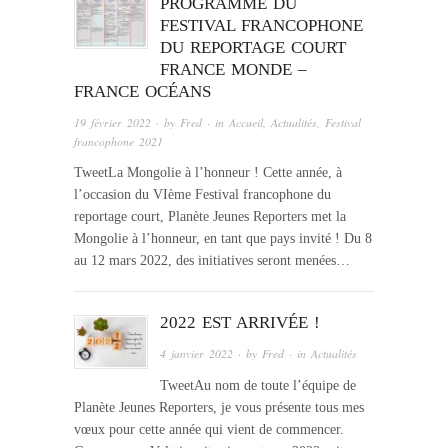
PROGRAMME DU
FESTIVAL FRANCOPHONE
DU REPORTAGE COURT
FRANCE MONDE –
FRANCE OCÉANS
19 février 2022
· by
Fred
· in
Accueil
,
Actualités
,
Festival
francophone 2021
TweetLa Mongolie à l’honneur ! Cette année, à
l’occasion du VIème Festival francophone du
reportage court, Planète Jeunes Reporters met la
Mongolie à l’honneur, en tant que pays invité ! Du 8
au 12 mars 2022, des initiatives seront menées…
2022 EST ARRIVÉE !
4 janvier 2022
· by
Fred
· in
Actualités
TweetAu nom de toute l’équipe de
Planète Jeunes Reporters, je vous présente tous mes
vœux pour cette année qui vient de commencer.