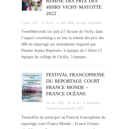
REMISE DES PRIX DES
48HRS VICHY MAYOTTE
2022
2 juin 2022
· by
Fred
· in
48h 2022
,
Accueil
,
Actualités
TweetMercredi 1er juin à l’Atrium de Vichy, dans
l’espace coworking a eu lieu la remise des prix des
48h du reportage sur smartphone organisé par
Planète Jeunes Reporters. 6 équipes de l’Allier (3
équipes du collège de Cérilly, 3 équipes…
FESTIVAL FRANCOPHONE
DU REPORTAGE COURT
FRANCE MONDE –
FRANCE OCÉANS
24 mai 2022
· by
Fred
· in
Actualités
,
Festival francophone 2022
TweetAfin de participer au Festival francophone du
reportage court France Monde – France Océans,