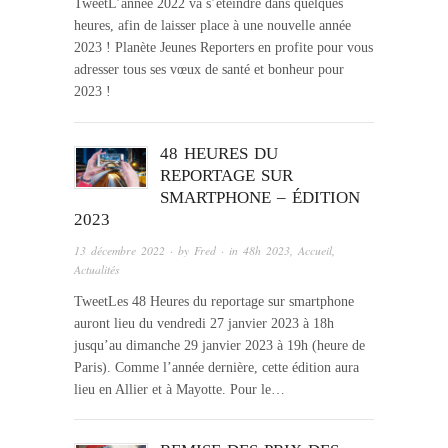
TweetL’année 2022 va s’éteindre dans quelques
heures, afin de laisser place à une nouvelle année
2023 ! Planète Jeunes Reporters en profite pour vous
adresser tous ses vœux de santé et bonheur pour
2023 !
48 HEURES DU
REPORTAGE SUR
SMARTPHONE – ÉDITION
2023
13 décembre 2022
· by
Fred
· in
48h 2023
,
Accueil
,
Actualités
TweetLes 48 Heures du reportage sur smartphone
auront lieu du vendredi 27 janvier 2023 à 18h
jusqu’au dimanche 29 janvier 2023 à 19h (heure de
Paris). Comme l’année dernière, cette édition aura
lieu en Allier et à Mayotte. Pour le…