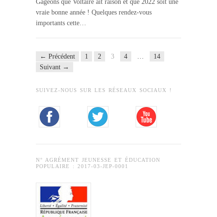
Gageons que Voltaire ait raison et que 2022 soit une
vraie bonne année ! Quelques rendez-vous
importants cette…
← Précédent
1
2
3
4
…
14
Suivant →
SUIVEZ-NOUS SUR LES RÉSEAUX SOCIAUX !
N° AGRÉMENT JEUNESSE ET ÉDUCATION
POPULAIRE : 2017-03-JEP-0001