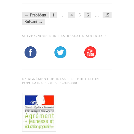
← Précédent
1
…
4
5
6
…
15
Suivant →
SUIVEZ-NOUS SUR LES RÉSEAUX SOCIAUX !
N° AGRÉMENT JEUNESSE ET ÉDUCATION
POPULAIRE : 2017-03-JEP-0001