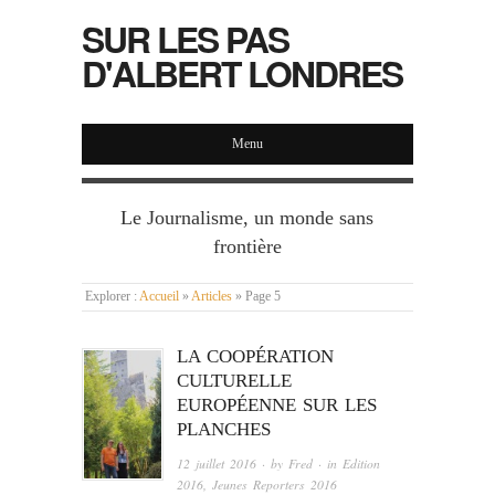
SUR LES PAS
D'ALBERT LONDRES
Menu
Le Journalisme, un monde sans
frontière
Explorer :
Accueil
»
Articles
»
Page 5
LA COOPÉRATION
CULTURELLE
EUROPÉENNE SUR LES
PLANCHES
12 juillet 2016
· by
Fred
· in
Edition
2016
,
Jeunes Reporters 2016