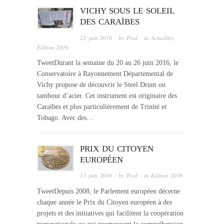
VICHY SOUS LE SOLEIL
DES CARAÏBES
22 juin 2016
· by
Fred
· in
Actualités
,
Edition 2016
TweetDurant la semaine du 20 au 26 juin 2016, le
Conservatoire à Rayonnement Départemental de
Vichy propose de découvrir le Steel Drum ou
tambour d’acier. Cet instrument est originaire des
Caraïbes et plus particulièrement de Trinité et
Tobago. Avec des…
PRIX DU CITOYEN
EUROPÉEN
13 juin 2016
· by
Fred
· in
Edition 2016
TweetDepuis 2008, le Parlement européen décerne
chaque année le Prix du Citoyen européen à des
projets et des initiatives qui facilitent la coopération