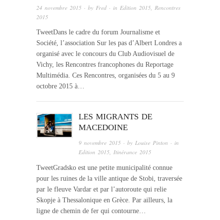
24 novembre 2015
· by
Fred
· in
Edition 2015
,
Rencontres
2015
TweetDans le cadre du forum Journalisme et
Société, l’association Sur les pas d’Albert Londres a
organisé avec le concours du Club Audiovisuel de
Vichy, les Rencontres francophones du Reportage
Multimédia. Ces Rencontres, organisées du 5 au 9
octobre 2015 à…
LES MIGRANTS DE
MACEDOINE
9 novembre 2015
· by
Louise Pinton
· in
Edition 2015
,
Itinérance 2015
TweetGradsko est une petite municipalité connue
pour les ruines de la ville antique de Stobi, traversée
par le fleuve Vardar et par l’autoroute qui relie
Skopje à Thessalonique en Grèce. Par ailleurs, la
ligne de chemin de fer qui contourne…