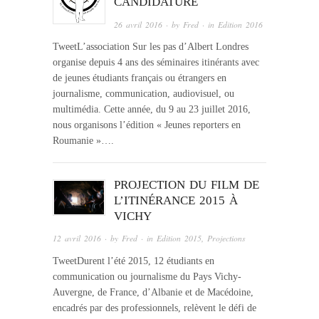
CANDIDATURE
26 avril 2016
· by
Fred
· in
Edition 2016
TweetL’association Sur les pas d’Albert Londres
organise depuis 4 ans des séminaires itinérants avec
de jeunes étudiants français ou étrangers en
journalisme, communication, audiovisuel, ou
multimédia. Cette année, du 9 au 23 juillet 2016,
nous organisons l’édition « Jeunes reporters en
Roumanie »….
PROJECTION DU FILM DE
L’ITINÉRANCE 2015 À
VICHY
12 avril 2016
· by
Fred
· in
Edition 2015
,
Projections
TweetDurent l’été 2015, 12 étudiants en
communication ou journalisme du Pays Vichy-
Auvergne, de France, d’Albanie et de Macédoine,
encadrés par des professionnels, relèvent le défi de