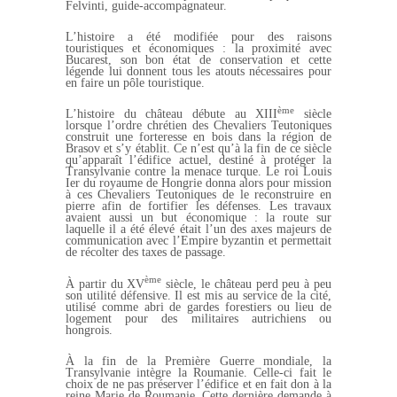
Felvinti, guide-accompagnateur.
L’histoire a été modifiée pour des raisons
touristiques et économiques : la proximité avec
Bucarest, son bon état de conservation et cette
légende lui donnent tous les atouts nécessaires pour
en faire un pôle touristique.
ème
L’histoire du château débute au XIII
siècle
lorsque l’ordre chrétien des Chevaliers Teutoniques
construit une forteresse en bois dans la région de
Brasov et s’y établit. Ce n’est qu’à la fin de ce siècle
qu’apparaît l’édifice actuel, destiné à protéger la
Transylvanie contre la menace turque. Le roi Louis
Ier du royaume de Hongrie donna alors pour mission
à ces Chevaliers Teutoniques de le reconstruire en
pierre afin de fortifier les défenses. Les travaux
avaient aussi un but économique : la route sur
laquelle il a été élevé était l’un des axes majeurs de
communication avec l’Empire byzantin et permettait
de récolter des taxes de passage.
ème
À partir du XV
siècle, le château perd peu à peu
son utilité défensive. Il est mis au service de la cité,
utilisé comme abri de gardes forestiers ou lieu de
logement pour des militaires autrichiens ou
hongrois.
À la fin de la Première Guerre mondiale, la
Transylvanie intègre la Roumanie. Celle-ci fait le
choix de ne pas préserver l’édifice et en fait don à la
reine Marie de Roumanie. Cette dernière demande à