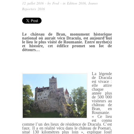
12 juillet 2016
· by
Fred
· in
Edition 2016
,
Jeunes
Reporters 2016
Le château de Bran, monument historique
national où aurait vécu Dracula, est aujourd’hui
le lieu le plus visité de Roumanie. Entre mythe(s)
et histoire, cet édifice promet son lot de
détours…
La légende
de Dracula
est vivace :
elle attire
chaque
année plus
de 500 000
visiteurs au
château de
Bran, en
Roumanie.
« Ce lieu
est connu
comme l’un des lieux de résidence de Dracula. C’est
faux. Il a en réalité vécu dans le château de Poenari,
situé 130 kilomètres plus loin », explique Iosif