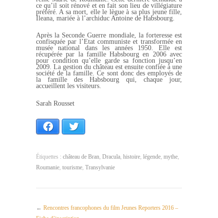
ce qu’il soit rénové et en fait son lieu de villégiature
préféré. A sa mort, elle le lègue à sa plus jeune fille,
Ileana, mariée à l’archiduc Antoine de Habsbourg.
Après la Seconde Guerre mondiale, la forteresse est
confisquée par l’Etat communiste et transformée en
musée national dans les années 1950. Elle est
récupérée par la famille Habsbourg en 2006 avec
pour condition qu’elle garde sa fonction jusqu’en
2009. La gestion du château est ensuite confiée à une
société de la famille. Ce sont donc des employés de
la famille des Habsbourg qui, chaque jour,
accueillent les visiteurs.
Sarah Rousset
Facebook
Twitter
Étiquettes :
château de Bran
,
Dracula
,
histoire
,
légende
,
mythe
,
Roumanie
,
tourisme
,
Transylvanie
←
Rencontres francophones du film Jeunes Reporters 2016 –