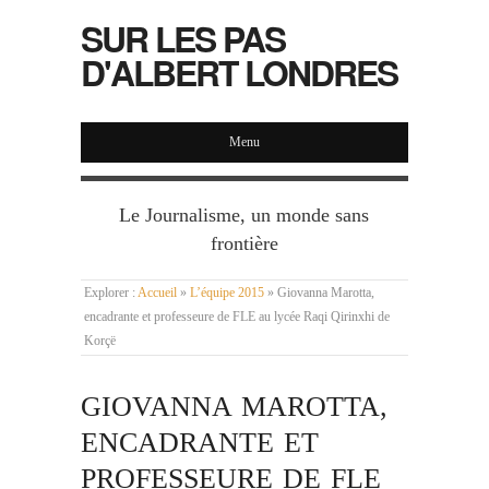
SUR LES PAS
D'ALBERT LONDRES
Menu
Le Journalisme, un monde sans
frontière
Explorer :
Accueil
»
L’équipe 2015
»
Giovanna Marotta,
encadrante et professeure de FLE au lycée Raqi Qirinxhi de
Korçë
GIOVANNA MAROTTA,
ENCADRANTE ET
PROFESSEURE DE FLE