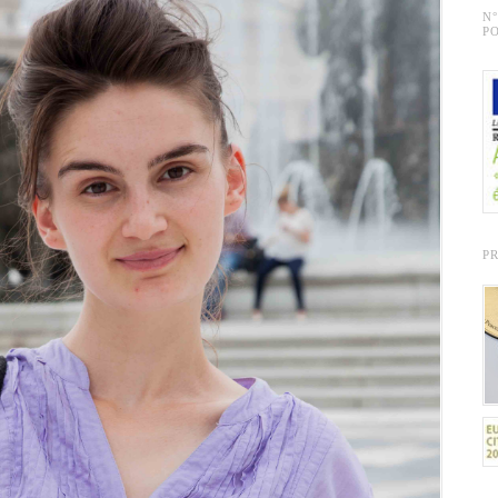
N
PO
P