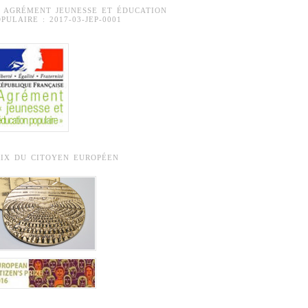
° AGRÉMENT JEUNESSE ET ÉDUCATION
PULAIRE : 2017-03-JEP-0001
RIX DU CITOYEN EUROPÉEN