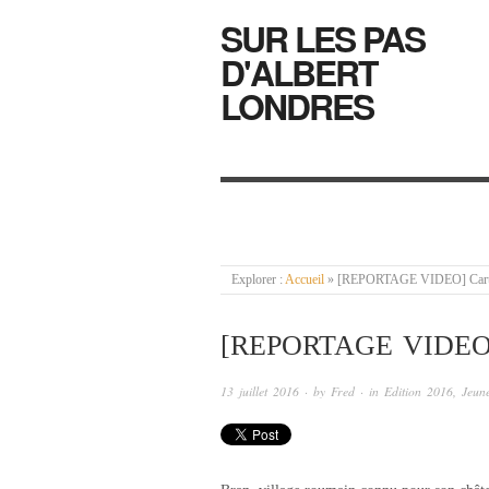
SUR LES PAS
D'ALBERT
LONDRES
Explorer :
Accueil
»
[REPORTAGE VIDEO] Carte 
[REPORTAGE VIDEO
13 juillet 2016
· by
Fred
· in
Edition 2016
,
Jeun