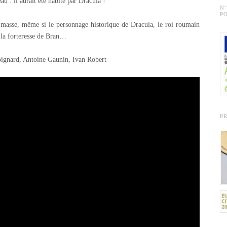
u : il aurait été habité par Dracula !
N
PO
n masse, même si le personnage historique de Dracula, le roi roumain
s la forteresse de Bran…
ignard, Antoine Gaunin, Ivan Robert
P