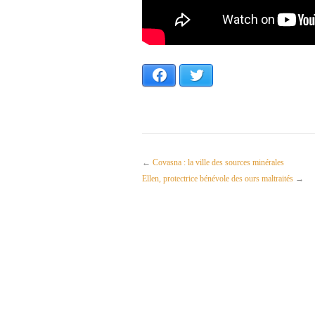
Facebook
Twitter
←
Covasna : la ville des sources minérales
Ellen, protectrice bénévole des ours maltraités
→