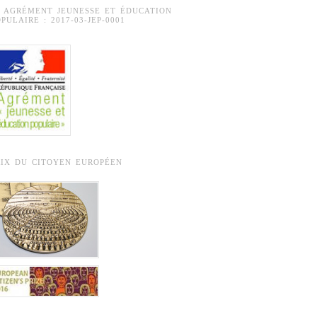
° AGRÉMENT JEUNESSE ET ÉDUCATION
PULAIRE : 2017-03-JEP-0001
RIX DU CITOYEN EUROPÉEN