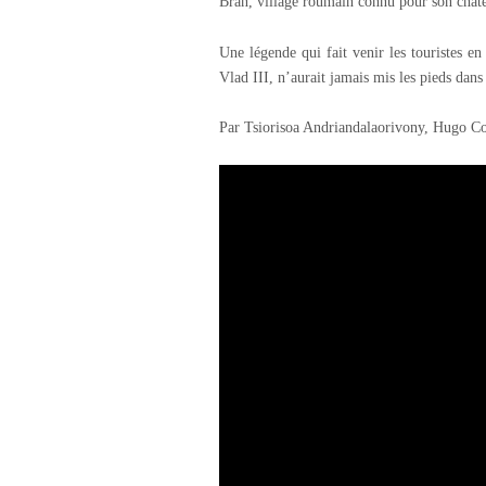
Bran, village roumain connu pour son châtea
Une légende qui fait venir les touristes e
Vlad III, n’aurait jamais mis les pieds dan
Par Tsiorisoa Andriandalaorivony, Hugo Co