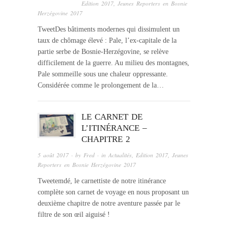
Edition 2017
,
Jeunes Reporters en Bosnie
Herzégovine 2017
TweetDes bâtiments modernes qui dissimulent un
taux de chômage élevé : Pale, l’ex-capitale de la
partie serbe de Bosnie-Herzégovine, se relève
difficilement de la guerre. Au milieu des montagnes,
Pale sommeille sous une chaleur oppressante.
Considérée comme le prolongement de la…
LE CARNET DE
L’ITINÉRANCE –
CHAPITRE 2
5 août 2017
· by
Fred
· in
Actualités
,
Edition 2017
,
Jeunes
Reporters en Bosnie Herzégovine 2017
Tweetemdé, le carnettiste de notre itinérance
complète son carnet de voyage en nous proposant un
deuxième chapitre de notre aventure passée par le
filtre de son œil aiguisé !