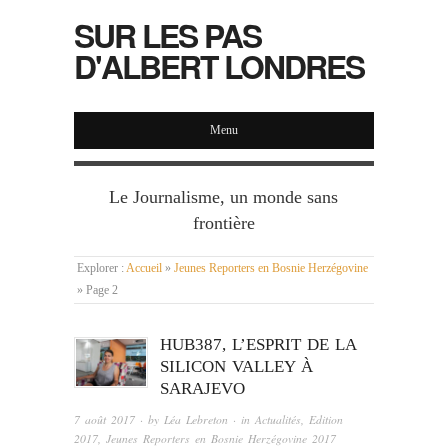
SUR LES PAS
D'ALBERT LONDRES
Menu
Le Journalisme, un monde sans
frontière
Explorer :
Accueil
»
Jeunes Reporters en Bosnie Herzégovine
»
Page 2
HUB387, L’ESPRIT DE LA
SILICON VALLEY À
SARAJEVO
7 août 2017
· by
Léa Lebreton
· in
Actualités
,
Edition
2017
,
Jeunes Reporters en Bosnie Herzégovine 2017