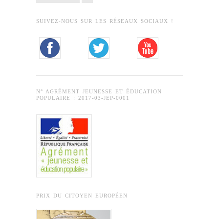
SUIVEZ-NOUS SUR LES RÉSEAUX SOCIAUX !
N° AGRÉMENT JEUNESSE ET ÉDUCATION
POPULAIRE : 2017-03-JEP-0001
PRIX DU CITOYEN EUROPÉEN