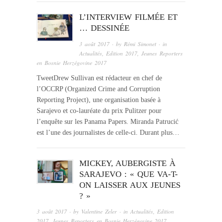
L’INTERVIEW FILMÉE ET
… DESSINÉE
3 août 2017
· by
Rémi Simonet
· in
Actualités
,
Edition 2017
,
Jeunes Reporters
en Bosnie Herzégovine 2017
TweetDrew Sullivan est rédacteur en chef de
l’OCCRP (Organized Crime and Corruption
Reporting Project), une organisation basée à
Sarajevo et co-lauréate du prix Pulitzer pour
l’enquête sur les Panama Papers. Miranda Patrucić
est l’une des journalistes de celle-ci. Durant plus…
MICKEY, AUBERGISTE À
SARAJEVO : « QUE VA-T-
ON LAISSER AUX JEUNES
? »
3 août 2017
· by
Valentine Zeler
· in
Actualités
,
Edition
2017
,
Jeunes Reporters en Bosnie Herzégovine 2017