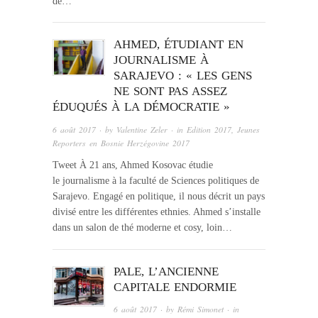
de…
AHMED, ÉTUDIANT EN
JOURNALISME À
SARAJEVO : « LES GENS
NE SONT PAS ASSEZ
ÉDUQUÉS À LA DÉMOCRATIE »
6 août 2017
· by
Valentine Zeler
· in
Edition 2017
,
Jeunes
Reporters en Bosnie Herzégovine 2017
Tweet À 21 ans, Ahmed Kosovac étudie
le journalisme à la faculté de Sciences politiques de
Sarajevo. Engagé en politique, il nous décrit un pays
divisé entre les différentes ethnies. Ahmed s’installe
dans un salon de thé moderne et cosy, loin…
PALE, L’ANCIENNE
CAPITALE ENDORMIE
6 août 2017
· by
Rémi Simonet
· in