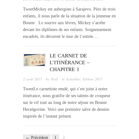
TweetMickey est aubergiste à Sarajevo. Père de trois
enfants, il nous parle de la situation de la jeunesse en
Bosnie. Le sourire aux lèvres, Mickey s’arrête
devant les diplômes de ses enfants. Soigneusement
encadrés, ils décorent le mur de l’entrée….
LE CARNET DE
L’ITINÉRANCE –
CHAPITRE 1
2 août 2017
· by
Fred
· in
Actualités
,
Edition 2017
TweetLe carnettiste emdé, qui s’est joint à notre
itinérance, nous gratifie de ses talents de croqueur
sur le vif tout au long de notre séjour en Bosnie
Herzégovine. Voici une première salve de dessins
inspirée de l’instant présent.
← Précédent
1
2