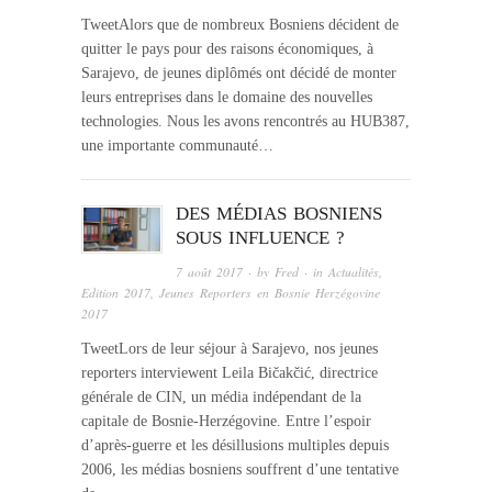
TweetAlors que de nombreux Bosniens décident de
quitter le pays pour des raisons économiques, à
Sarajevo, de jeunes diplômés ont décidé de monter
leurs entreprises dans le domaine des nouvelles
technologies. Nous les avons rencontrés au HUB387,
une importante communauté…
DES MÉDIAS BOSNIENS
SOUS INFLUENCE ?
7 août 2017
· by
Fred
· in
Actualités
,
Edition 2017
,
Jeunes Reporters en Bosnie Herzégovine
2017
TweetLors de leur séjour à Sarajevo, nos jeunes
reporters interviewent Leila Bičakčić, directrice
générale de CIN, un média indépendant de la
capitale de Bosnie-Herzégovine. Entre l’espoir
d’après-guerre et les désillusions multiples depuis
2006, les médias bosniens souffrent d’une tentative